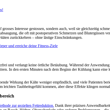
us!
uf grosses Interesse gestossen, sondern auch, weil sie gleichzeitig sc
bsaugung, die oft mit postoperativen Schmerzen und Blutergüssen verb
vitäten zurückkehren – ohne lästige Einschränkungen.
rper und erreiche deine Fitness-Ziele
frei und verlangt keine örtliche Betäubung. Während der Anwendung wi
erstören. In den ersten Minuten nach dem Beginn der Kühlung kann eine 
bende Wirkung der Kälte weniger empfindlich, und viele Patienten ber
em leichten Taubheitsgefühl kommen, aber diese Effekte klingen normal
bereich
Methode zur gezielten Fettreduktion.
Dank ihrer präzisen Anwendbarkeit 
ots an Bauch, Hüften, Oberschenkeln oder anderen Problemzonen – die