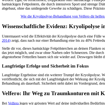
hartnäckigen Fettpolstern, die durch intensiven Sport und strenge D
abgebaut, ohne das umliegende Gewebe zu schädigen. Diese Präzision
Wie die Kryolipolyse-Behandlung von Velfero dir helfe
Wissenschaftliche Evidenz: Kryolipolyse 
Untermauert wird die Effektivität der Kryolipolyse durch eine Fülle 
2014)
zeigt, dass nach nur einer Behandlung eine bis zu 40% Fettredu
Stelle dir vor, dieses hartnäckige Fettpölsterchen an deinen Flanke
das jetzt möglich, und zwar ohne Narben oder Schmerzen. Die durch 
abgestorbene Fettzellen bauen sich nie wieder auf. Deswegen bleibt 
Langfristige Erfolge und Sicherheit im Fokus
Langfristige Ergebnisse sind ein weiterer Trumpf der Kryolipolyse. W
veröffentlicht, die sich mit der Langfristigkeit der Wirkung der Kryo
Behandlung als dauerhaft. Sicherheit steht dabei im Vordergrund, d
Velfero: Ihr Weg zu Traumkonturen mit K
Bei
Velfero
legen wir grössten Wert auf deine individuellen Bedürfn