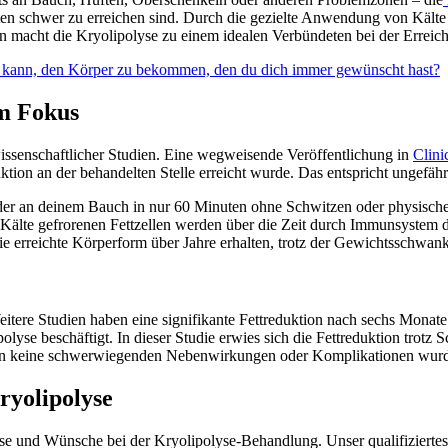
iäten schwer zu erreichen sind. Durch die gezielte Anwendung von Kält
 macht die Kryolipolyse zu einem idealen Verbündeten bei der Erreic
n kann, den Körper zu bekommen, den du dich immer gewünscht hast?
im Fokus
wissenschaftlicher Studien. Eine wegweisende Veröffentlichung in
Clini
ktion an der behandelten Stelle erreicht wurde. Das entspricht ungefä
n oder an deinem Bauch in nur 60 Minuten ohne Schwitzen oder physisc
Kälte gefrorenen Fettzellen werden über die Zeit durch Immunsystem d
die erreichte Körperform über Jahre erhalten, trotz der Gewichtsschwan
eitere Studien haben eine signifikante Fettreduktion nach sechs Monate
lipolyse beschäftigt. In dieser Studie erwies sich die Fettreduktion tr
enn keine schwerwiegenden Nebenwirkungen oder Komplikationen wurden
ryolipolyse
isse und Wünsche bei der Kryolipolyse-Behandlung. Unser qualifizierte