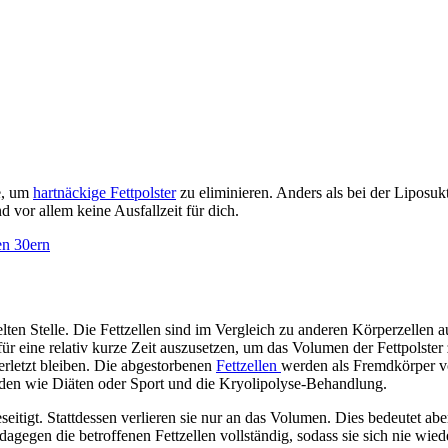
e, um
hartnäckige Fettpolster
zu eliminieren. Anders als bei der Liposukti
 vor allem keine Ausfallzeit für dich.
en 30ern
elten Stelle. Die Fettzellen sind im Vergleich zu anderen Körperzellen a
eine relativ kurze Zeit auszusetzen, um das Volumen der Fettpolster z
letzt bleiben. Die abgestorbenen
Fettzellen
werden als Fremdkörper vo
oden wie Diäten oder Sport und die Kryolipolyse-Behandlung.
itigt. Stattdessen verlieren sie nur an das Volumen. Dies bedeutet abe
agegen die betroffenen Fettzellen vollständig, sodass sie sich nie wi