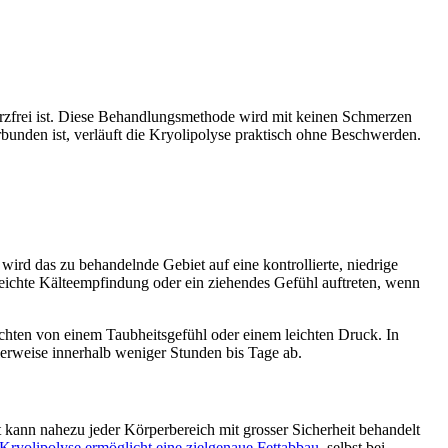
hmerzfrei ist. Diese Behandlungsmethode wird mit keinen Schmerzen
unden ist, verläuft die Kryolipolyse praktisch ohne Beschwerden.
rd das zu behandelnde Gebiet auf eine kontrollierte, niedrige
leichte Kälteempfindung oder ein ziehendes Gefühl auftreten, wenn
ichten von einem Taubheitsgefühl oder einem leichten Druck. In
erweise innerhalb weniger Stunden bis Tage ab.
kann nahezu jeder Körperbereich mit grosser Sicherheit behandelt
Kryolipolyse ermöglicht eine zielgenaue Fettabbau
, selbst bei