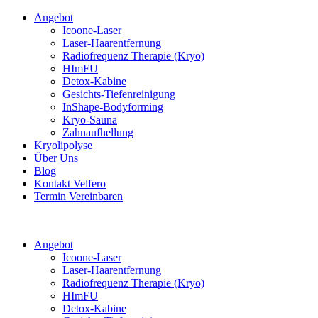
Angebot
Icoone-Laser
Laser-Haarentfernung
Radiofrequenz Therapie (Kryo)
HImFU
Detox-Kabine
Gesichts-Tiefenreinigung
InShape-Bodyforming
Kryo-Sauna
Zahnaufhellung
Kryolipolyse
Über Uns
Blog
Kontakt Velfero
Termin Vereinbaren
Angebot
Icoone-Laser
Laser-Haarentfernung
Radiofrequenz Therapie (Kryo)
HImFU
Detox-Kabine