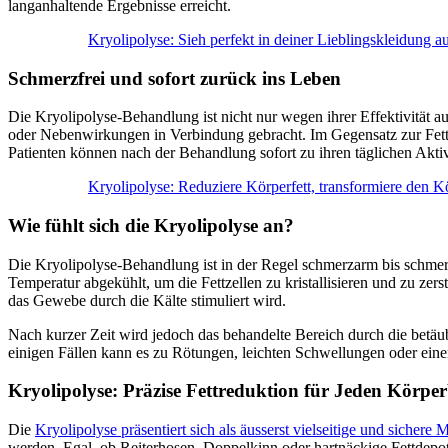
langanhaltende Ergebnisse erreicht.
Kryolipolyse: Sieh perfekt in deiner Lieblingskleidung a
Schmerzfrei und sofort zurück ins Leben
Die Kryolipolyse-Behandlung ist nicht nur wegen ihrer Effektivität a
oder Nebenwirkungen in Verbindung gebracht. Im Gegensatz zur Fetta
Patienten können nach der Behandlung sofort zu ihren täglichen Akti
Kryolipolyse: Reduziere Körperfett, transformiere den Kö
Wie fühlt sich die Kryolipolyse an?
Die Kryolipolyse-Behandlung ist in der Regel schmerzarm bis schmerz
Temperatur abgekühlt, um die Fettzellen zu kristallisieren und zu z
das Gewebe durch die Kälte stimuliert wird.
Nach kurzer Zeit wird jedoch das behandelte Bereich durch die betäu
einigen Fällen kann es zu Rötungen, leichten Schwellungen oder ein
Kryolipolyse: Präzise Fettreduktion für Jeden Körper
Die
Kryolipolyse präsentiert sich als äusserst vielseitige und sichere 
werden. Egal, ob Reiterhosen, Doppelkinn oder hartnäckige Fettdep