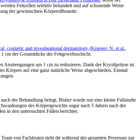
e werden Fettzellen selektiv behandelt und auf schonende Weise
hung der gewünschten Körpersilhouette.
cal, cosmetic and investigational dermatology (Krueger, N. et al.,
hr 1 cm der Gesamtdicke der Fettgewebsschicht.
hen Anstrengungen um 1 cm zu reduzieren. Dank der Kryolipolyse ist
es Körpers auf eine ganz natürliche Weise abgeschieden. Einmal
kungen.
 nach der Behandlung belegt. Bisher wurde nur eine kleine Fallstudie
otz Schwankungen des Körpergewichts sogar nach 5 Jahren nach der
 in den untersuchten Fällen berichtet.
s Team von Fachleuten steht dir während des gesamten Prozesses zur