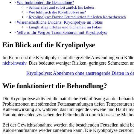
Wie funktioniert die Behandlung?
Schmerzfrei und sofort zurück ins Leben
Wie fühlt sich die Kryolipolyse an?
Kryolipolyse: Präzise Fettreduktion für Jeden Körperbereich
Wissenschaftliche Evidenz: Kryolipolyse im Fokus
Langfristige Erfolge und Sicherheit im Fokus
Velfero: Ihr Weg zu Traumkonturen mit Kryolipolyse
Ein Blick auf die Kryolipolyse
Im Kern setzt die Kryolipolyse auf die gezielte Anwendung von Kält
nicht-invasiv
. Dies bedeutet weniger Risiken, geringere Schmerzen und
Kryolipolyse: Abnehmen ohne anstrengende Diäten in d
Wie funktioniert die Behandlung?
Die Kryolipolyse aktiviert die natürliche Fettauflösung an der behand
Problemzonen mit störenden Fettansammlungen tiefen Temperaturen für 
Kälteeinwirkung ab, während das umliegende Gewebe und Haut unver
Hauptunterschied zwischen der Fettreduktion durch klassische Meth
Bei der Gewichtsabnahme werden die bestehenden Fettzellen nicht bese
Kalorienaufnahme wieder zunehmen kann. Die Kryolipolyse zerstört d