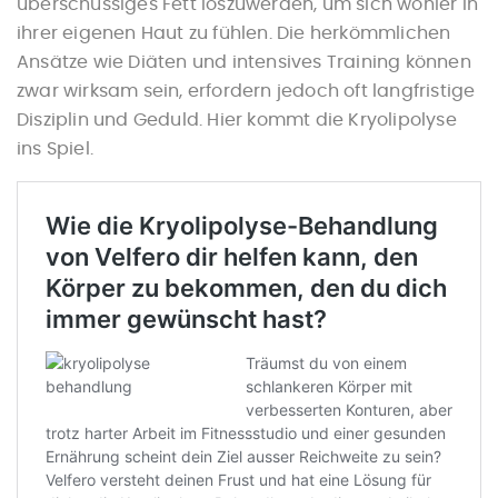
überschüssiges Fett loszuwerden, um sich wohler in
ANGEBOT
ihrer eigenen Haut zu fühlen. Die herkömmlichen
Ansätze wie Diäten und intensives Training können
KRYOLIPOLYSE
zwar wirksam sein, erfordern jedoch oft langfristige
Disziplin und Geduld. Hier kommt die Kryolipolyse
ÜBER UNS
ins Spiel.
BLOG
KONTAKT VELFERO
TERMIN VEREINBAREN