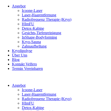
Angebot
Icoone-Laser
Laser-Haarentfernung
Radiofrequenz Therapie (Kryo)
HImFU
Detox-Kabine
Gesichts-Tiefenreinigung
InShape-Bodyforming
Kryo-Sauna
Zahnaufhellung
Kryolipolyse
Über Uns
Blog
Kontakt Velfero
Termin Vereinbaren
Angebot
Icoone-Laser
Laser-Haarentfernung
Radiofrequenz Therapie (Kryo)
HImFU
Detox-Kabine