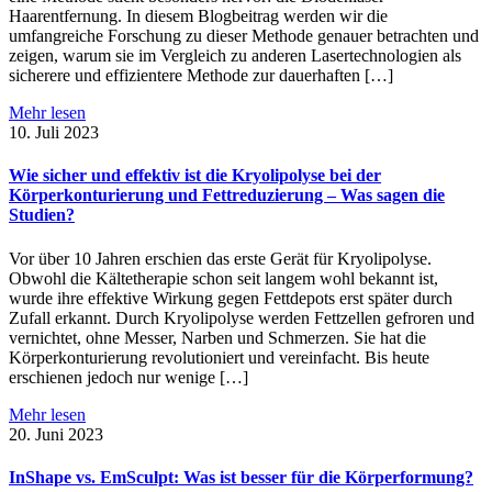
Haarentfernung. In diesem Blogbeitrag werden wir die
umfangreiche Forschung zu dieser Methode genauer betrachten und
zeigen, warum sie im Vergleich zu anderen Lasertechnologien als
sicherere und effizientere Methode zur dauerhaften […]
Mehr lesen
10. Juli 2023
Wie sicher und effektiv ist die Kryolipolyse bei der
Körperkonturierung und Fettreduzierung – Was sagen die
Studien?
Vor über 10 Jahren erschien das erste Gerät für Kryolipolyse.
Obwohl die Kältetherapie schon seit langem wohl bekannt ist,
wurde ihre effektive Wirkung gegen Fettdepots erst später durch
Zufall erkannt. Durch Kryolipolyse werden Fettzellen gefroren und
vernichtet, ohne Messer, Narben und Schmerzen. Sie hat die
Körperkonturierung revolutioniert und vereinfacht. Bis heute
erschienen jedoch nur wenige […]
Mehr lesen
20. Juni 2023
InShape vs. EmSculpt: Was ist besser für die Körperformung?