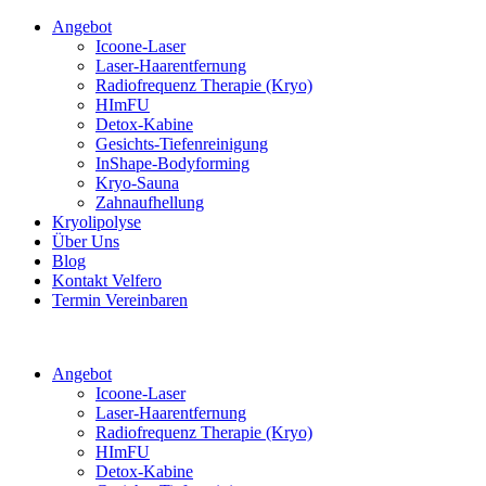
Angebot
Icoone-Laser
Laser-Haarentfernung
Radiofrequenz Therapie (Kryo)
HImFU
Detox-Kabine
Gesichts-Tiefenreinigung
InShape-Bodyforming
Kryo-Sauna
Zahnaufhellung
Kryolipolyse
Über Uns
Blog
Kontakt Velfero
Termin Vereinbaren
Angebot
Icoone-Laser
Laser-Haarentfernung
Radiofrequenz Therapie (Kryo)
HImFU
Detox-Kabine