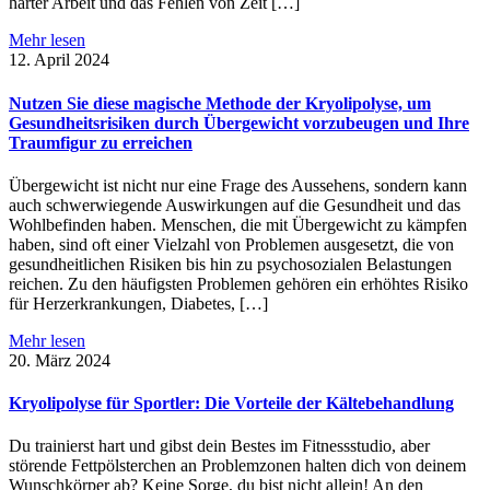
harter Arbeit und das Fehlen von Zeit […]
Mehr lesen
12. April 2024
Nutzen Sie diese magische Methode der Kryolipolyse, um
Gesundheitsrisiken durch Übergewicht vorzubeugen und Ihre
Traumfigur zu erreichen
Übergewicht ist nicht nur eine Frage des Aussehens, sondern kann
auch schwerwiegende Auswirkungen auf die Gesundheit und das
Wohlbefinden haben. Menschen, die mit Übergewicht zu kämpfen
haben, sind oft einer Vielzahl von Problemen ausgesetzt, die von
gesundheitlichen Risiken bis hin zu psychosozialen Belastungen
reichen. Zu den häufigsten Problemen gehören ein erhöhtes Risiko
für Herzerkrankungen, Diabetes, […]
Mehr lesen
20. März 2024
Kryolipolyse für Sportler: Die Vorteile der Kältebehandlung
Du trainierst hart und gibst dein Bestes im Fitnessstudio, aber
störende Fettpölsterchen an Problemzonen halten dich von deinem
Wunschkörper ab? Keine Sorge, du bist nicht allein! An den