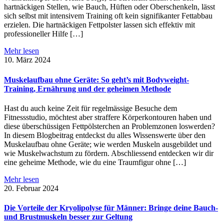
hartnäckigen Stellen, wie Bauch, Hüften oder Oberschenkeln, lässt
sich selbst mit intensivem Training oft kein signifikanter Fettabbau
erzielen. Die hartnäckigen Fettpolster lassen sich effektiv mit
professioneller Hilfe […]
Mehr lesen
10. März 2024
Muskelaufbau ohne Geräte: So geht’s mit Bodyweight-
Training, Ernährung und der geheimen Methode
Hast du auch keine Zeit für regelmässige Besuche dem
Fitnessstudio, möchtest aber straffere Körperkontouren haben und
diese überschüssigen Fettpölsterchen an Problemzonen loswerden?
In diesem Blogbeitrag entdeckst du alles Wissenswerte über den
Muskelaufbau ohne Geräte; wie werden Muskeln ausgebildet und
wie Muskelwachstum zu fördern. Abschliessend entdecken wir dir
eine geheime Methode, wie du eine Traumfigur ohne […]
Mehr lesen
20. Februar 2024
Die Vorteile der Kryolipolyse für Männer: Bringe deine Bauch-
und Brustmuskeln besser zur Geltung