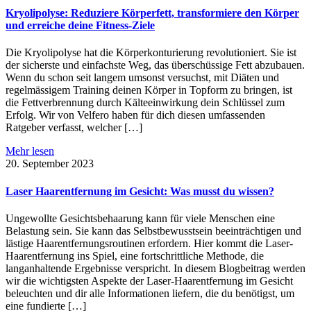
Kryolipolyse: Reduziere Körperfett, transformiere den Körper
und erreiche deine Fitness-Ziele
Die Kryolipolyse hat die Körperkonturierung revolutioniert. Sie ist
der sicherste und einfachste Weg, das überschüssige Fett abzubauen.
Wenn du schon seit langem umsonst versuchst, mit Diäten und
regelmässigem Training deinen Körper in Topform zu bringen, ist
die Fettverbrennung durch Kälteeinwirkung dein Schlüssel zum
Erfolg. Wir von Velfero haben für dich diesen umfassenden
Ratgeber verfasst, welcher […]
Mehr lesen
20. September 2023
Laser Haarentfernung im Gesicht: Was musst du wissen?
Ungewollte Gesichtsbehaarung kann für viele Menschen eine
Belastung sein. Sie kann das Selbstbewusstsein beeinträchtigen und
lästige Haarentfernungsroutinen erfordern. Hier kommt die Laser-
Haarentfernung ins Spiel, eine fortschrittliche Methode, die
langanhaltende Ergebnisse verspricht. In diesem Blogbeitrag werden
wir die wichtigsten Aspekte der Laser-Haarentfernung im Gesicht
beleuchten und dir alle Informationen liefern, die du benötigst, um
eine fundierte […]