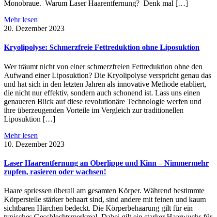
Monobraue. Warum Laser Haarentfernung? Denk mal […]
Mehr lesen
20. Dezember 2023
Kryolipolyse: Schmerzfreie Fettreduktion ohne Liposuktion
Wer träumt nicht von einer schmerzfreien Fettreduktion ohne den
Aufwand einer Liposuktion? Die Kryolipolyse verspricht genau das
und hat sich in den letzten Jahren als innovative Methode etabliert,
die nicht nur effektiv, sondern auch schonend ist. Lass uns einen
genaueren Blick auf diese revolutionäre Technologie werfen und
ihre überzeugenden Vorteile im Vergleich zur traditionellen
Liposuktion […]
Mehr lesen
10. Dezember 2023
Laser Haarentfernung an Oberlippe und Kinn – Nimmermehr
zupfen, rasieren oder wachsen!
Haare spriessen überall am gesamten Körper. Während bestimmte
Körperstelle stärker behaart sind, sind andere mit feinen und kaum
sichtbaren Härchen bedeckt. Die Körperbehaarung gilt für ein
typisches Geschlechtsmerkmal. Dabei gilt ein starker Haarwuchs für