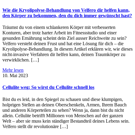
Wie die Kryolipolyse-Behandlung von Velfero dir helfen kann,
den Körper zu bekommen, den du dich immer gewünscht hast?
Träumst du von einem schlankeren Körper mit verbesserten
Konturen, aber trotz harter Arbeit im Fitnessstudio und einer
gesunden Ernährung scheint dein Ziel ausser Reichweite zu sein?
Velfero versteht deinen Frust und hat eine Lösung für dich – die
Kryolipolyse-Behandlung. In diesem Artikel erklären wir, wie dieses
nicht-invasive Verfahren dir helfen kann, deinen Traumkörper zu
verwirklichen. […]
Mehr lesen
10. Mai 2023
Cellulite weg: So wirst du Cellulite schnell los
Bist du es leid, in den Spiegel zu schauen und diese klumpigen,
holprigen Stellen an deinen Oberschenkeln, Armen, Ihrem Bauch
und anderen Körperteilen zu sehen? Wenn ja, dann bist du nicht
allein. Cellulite betrifft Millionen von Menschen auf der ganzen
Welt – aber sie muss kein ständiger Bestandteil deines Lebens sein.
Velfero stellt dir revolutionäre […]